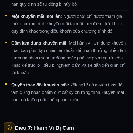
hạn quy định sẽ tự động bị hủy bỏ.
Một khuyến mãi mỗi lần:
Người chơi chỉ được tham gia
một chương trình khuyến mãi tại một thời điểm, trừ khi có
quy định khác trong điều khoản của chương trình đó.
Cấm lạm dụng khuyến mãi:
Mọi hành vi lạm dụng khuyến
mãi, bao gồm tạo nhiều tài khoản để nhận thưởng nhiều lần,
sử dụng phần mềm tự động hoặc phối hợp với người chơi
khác để trục lợi, đều bị nghiêm cấm và sẽ dẫn đến đình chỉ
tài khoản.
Quyền thay đổi khuyến mãi:
79king12 có quyền thay đổi,
tạm dừng hoặc chấm dứt bất kỳ chương trình khuyến mãi
nào mà không cần thông báo trước.
Điều 7: Hành Vi Bị Cấm