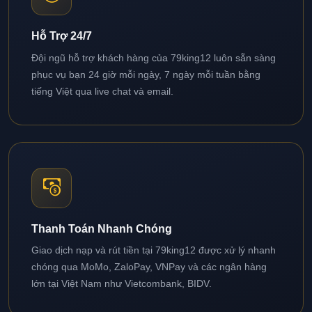
Hỗ Trợ 24/7
Đội ngũ hỗ trợ khách hàng của 79king12 luôn sẵn sàng
phục vụ bạn 24 giờ mỗi ngày, 7 ngày mỗi tuần bằng
tiếng Việt qua live chat và email.
Thanh Toán Nhanh Chóng
Giao dịch nạp và rút tiền tại 79king12 được xử lý nhanh
chóng qua MoMo, ZaloPay, VNPay và các ngân hàng
lớn tại Việt Nam như Vietcombank, BIDV.