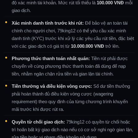
độ xác minh tài khoản. Mức rút tối thiểu là
100.000 VNĐ
mỗi
giao dịch.
Xác minh danh tính trước khi rút:
Để bảo vệ an toàn tài
chính cho người chơi, 79king12 có thể yêu cầu xác minh
danh tính (KYC) trước khi xử lý các yêu cầu rút tiền, đặc biệt
với các giao dịch có giá trị từ
10.000.000 VNĐ
trở lên.
Phương thức thanh toán nhất quán:
Tiền rút phải được
chuyển về cùng phương thức thanh toán đã dùng để nạp
tiền, nhằm ngăn chặn rửa tiền và gian lận tài chính.
Tiền thưởng và điều kiện vòng cược:
Số dư tiền thưởng
phải hoàn thành đủ điều kiện vòng cược (wagering
requirement) theo quy định của từng chương trình khuyến
mãi trước khi được rút ra.
Quyền từ chối giao dịch:
79king12 có quyền từ chối hoặc
trì hoãn bất kỳ giao dịch nào nếu có cơ sở nghi ngờ gian lận,
rửa tiền hoặc vi phạm điều khoản sử dụng.