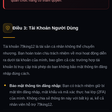
quan chức năng có thẩm quyền.
Điều 3: Tài Khoản Người Dùng
Tài khoản 79king12 là tài sản cá nhân không thể chuyển
nhượng. Bạn hoàn toàn chịu trách nhiệm về mọi hoạt động diễn
ra dưới tài khoản của mình, bao gồm cả các trường hợp tài
khoản bị truy cập trái phép do bạn không bảo mật thông tin đăng
nhập đúng cách.
Bảo mật thông tin đăng nhập:
Bạn có trách nhiệm giữ bí
mật tên đăng nhập, mật khẩu và mã xác thực hai lớp (2FA)
của mình. Không chia sẻ thông tin này với bất kỳ ai, kể cả
nhân viên hỗ trợ 79king12.