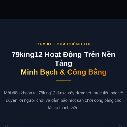
CAM KẾT CỦA CHÚNG TÔI
79king12 Hoạt Động Trên Nền
Tảng
Minh Bạch & Công Bằng
Mỗi điều khoản tại 79king12 được xây dựng với mục tiêu bảo vệ
quyền lợi người chơi và đảm bảo một sân chơi công bằng cho
tất cả thành viên.