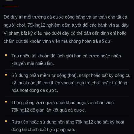
Để duy trì môi trường cá cược công bằng và an toàn cho tất cả
người chơi, 79king12 nghiêm cấm tuyệt đối các hành vi sau đây.
Vi phạm bất kỳ điều nào dưới đây có thể dẫn đến đình chỉ hoặc
chấm dứt tài khoản vĩnh viễn mà không hoàn trả số dư:
Tạo nhiều tài khoản để lách giới hạn cá cược hoặc nhận
khuyến mãi nhiều lần.
Sử dụng phần mềm tự động (bot), script hoặc bất kỳ công cụ
kỹ thuật nào để can thiệp vào kết quả trò chơi hoặc tự động
hóa hoạt động cá cược.
Thông đồng với người chơi khác hoặc với nhân viên
79king12 để gian lận kết quả cá cược.
Rửa tiền hoặc sử dụng nền tảng 79king12 cho bất kỳ hoạt
động tài chính bất hợp pháp nào.