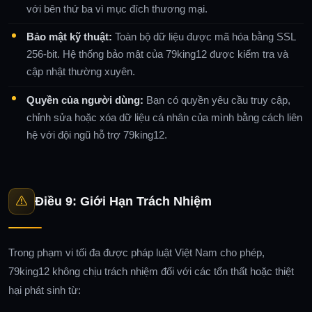
với bên thứ ba vì mục đích thương mại.
Bảo mật kỹ thuật:
Toàn bộ dữ liệu được mã hóa bằng SSL
256-bit. Hệ thống bảo mật của 79king12 được kiểm tra và
cập nhật thường xuyên.
Quyền của người dùng:
Bạn có quyền yêu cầu truy cập,
chỉnh sửa hoặc xóa dữ liệu cá nhân của mình bằng cách liên
hệ với đội ngũ hỗ trợ 79king12.
Điều 9: Giới Hạn Trách Nhiệm
Trong phạm vi tối đa được pháp luật Việt Nam cho phép,
79king12 không chịu trách nhiệm đối với các tổn thất hoặc thiệt
hại phát sinh từ: